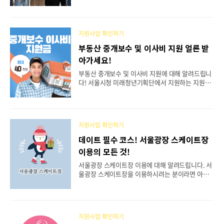
년미래적금은 까다로운 소득 조건은 없애고 혜택은
역대급(최대 5천만 원 마련)으로 키웠습니다. 기존
청년도약계좌 조건이 안 돼서 포기했던 분들, 이거
지원사업 확인하기
모르고 지나가면 최소 1,000만 원 이상 손해입니다.
딱 3분만 투자해서 내 몫 챙겨가세요. 1. 청년미래적
부동산 중개보수 및 이사비 지원 얼른 받
금 신청 조건지원 대상: 만 19세 ~ 34세 청년 누구나
아가세요!
(소득 무관!)지원 혜택: 본인 납입금 + 정부 기여금 +
은행 이자 = 최대 5,000만 원신청 기간: 2026년 1월
부동산 중개보수 및 이사비 지원에 대해 알려드립니
~ 예산 소진 시 조기 마감 (선착순) 내 예상 만기금액
다! 서울시청 미래청년기획단에서 지원하는 지원사
조회하고 신청하기 4. 청년미래적금 vs 청년도약계
업으로 최대 40만원 한도 내 실비 지원이 가능하다
좌많은 분..
고 하니 지금 바로 확인해보세요! 중개수수료 이사
비 신청 바로가기 👈 부동산 중개보수 및 이사비
중 한 가지만 신청도 가능하다고하니 아래의 자세한
지원사업 확인하기
내용을 지금 바로 확인해보세요! 지원내용 서
울시청 미래청년기획단의 주관으로 청년 부동산 중
데이트 필수 코스! 서울광장 스케이트장
개보수 및 이사비를 지원해드리는 지원사업입니다.
이용의 모든 것!
이사가 잦은 청년가구의 주거비 부담을 줄여드리고
자 하고, 생활 안전망을 강화하기 위한 지원사업입니
서울광장 스케이트장 이용에 대해 알려드립니다. 서
다.부동산 중개보수비 및 이사비는 개별 신청이 가능
울광장 스케이트장을 이용하시려는 분이라면 아래
하니 아래의 신청 자격을 지금 바로 확인해보세요!
의 글을 통해 최신 정보를 지금 바로 확인해보세
지원대상 조회👈 신청자격 부동산 중개보수..
요! 서울 시청사 앞에 있는 서울광장 야외 스케이
트장에 대한 최신 정보를 지금 바로 확인해보세
요! 서울광장 야외 스케이트장 서울시청 앞에
지원사업 확인하기
있는 야외 스케이트장은 동절기 서울시의 명소로 손