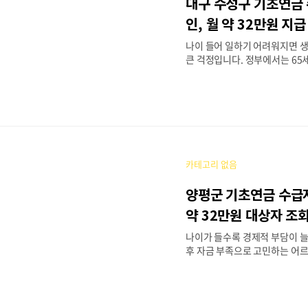
대구 수성구 기초연금
(생존 시 계속 수급)📝 신청 방
청 또는 이천시청 사회복지과 방
인, 월 약 32만원 지급
손해! 나에게 맞는 지원금, 새로
나이 들어 일하기 어려워지면 
려요💬 정부지원 ..
큰 걱정입니다. 정부에서는 65
르신을 위해 기초연금을 지급하고
성구에 거주 중이라면 대구 수
자격 확인을 통해 혜택을 받을 수
에서는 수급 자격 판단 기준, 필
를 단계별로 설명하겠습니다.20
초연금💰 지원 금액수급 여부
이하|월 약 32만원 초과 대상|
카테고리 없음
액 또는 부정수급👤 지원 대상대
상 저소득층|신청월 말일 기준 만
양평군 기초연금 수급자
·자산 기준 충족📅 신청 기간신
매년 신규 신청|승인 후 다음 달
약 32만원 대상자 조
동 갱신 아님, 재신청 필요)📝 
나이가 들수록 경제적 부담이 늘
절차 정부24..
후 자금 부족으로 고민하는 어
기초연금은 65세 이상 저소득 
하는 국가 복지 제도로, 양평군
주민들이 수급하고 있습니다. 
기초연금 수급자격 확인 방법과