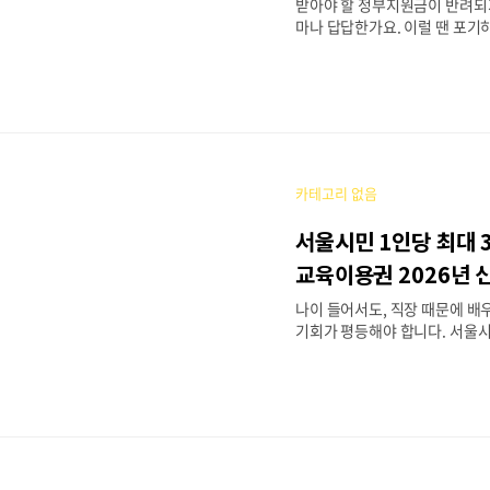
받아야 할 정부지원금이 반려되
가입비 없음 · 카톡..
마나 답답한가요. 이럴 땐 포기
제도를 활용할 수 있습니다. 
의 결정이 부당하다고 생각할 
고 요청하는 권리로, 정부지원금
격 미충족으로 탈락했을 때 특히
글에서는 이의신청의 절차, 기한,
팁을 2026년 기준으로 정리해
6년 핵심 요약행정심판·이의신청
카테고리 없음
의신청 수수료 없음. 승인 시 원
전액 지급 또는 차액 지급👤 지
서울시민 1인당 최대 
원, 장애인 복지금, 긴급재난지
여, 근로장려금, 자녀장려금, 
교육이용권 2026년 
지원, 주택 전세보증금 반환보증
나이 들어서도, 직장 때문에 배
반의 반려·감액 결정을 받은 신청
기회가 평등해야 합니다. 서울
신청은 모든 시민이 학습에 투자
하는 제도입니다. 이 글에서는 신
류, 실제 신청 절차까지 한 번
차근 따라가시면 됩니다.2026
평생교육이용권💰 지원 금액약 
(소득 구간 및 대상자 유형별로 상
준 확인)👤 지원 대상기초생