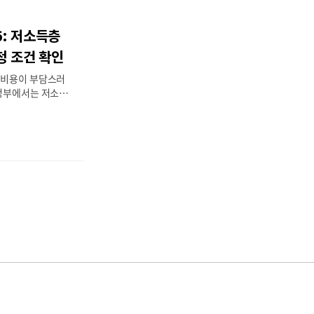
가구·장애인·65세
 자격 기준은 20
6: 저소득층
 기간발급 후 약 2
과 사용 유효기간은
청 조건 확인
정부24 온라인 신
 비용이 부담스러
 정부에서는 저소득
을 받을 수 있도록
습니다. 이 글에서
, 필요 서류, 신청
습니다.2026년
 심리지원 바우처
0만원(지역 및 상담
소득층(중위소득 6
 중증 정신질환자,
스 대상자📅 신청
(보건당국 공고 예
인)📝 신청 방법온
국 홈페이지) 또는