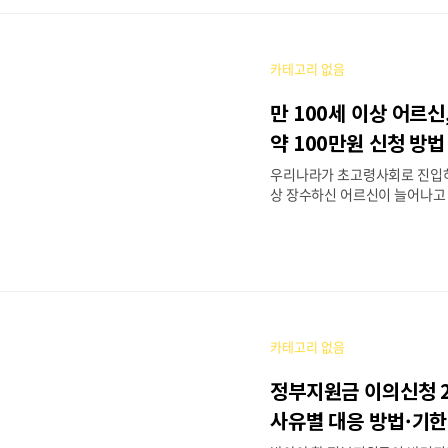
기준, 신청 절차를 단계별로 안
핵심 요약기초연금💰 지원 금액월
6년 기준, 개별 소득 수준에 따라
카테고리 없음
4 모의계산 이용 가능)👤 지원 
국민 중 소득·재산 기준을 동시
만 100세 이상 어르
득층(국민연금 A값 이상 수급자
있음)📅 신청 기간매년 1월~1
약 100만원 신청 방법
다음 달부터 시작, 정기 재평가는 
우리나라가 초고령사회로 진입하
청 방법정부..
상 장수하신 어르신이 늘어나고
이를 축하하고 존경을 표하기 
지급하고 있습니다. 이 글에서는
는지, 얼마를 받는지, 어떻게 
정 절차를 기준으로 정리했습니다
요약100세 이상 어르신 장수축
약 100만원(2026년 기준, 정
가능)👤 지원 대상만 100세 
카테고리 없음
📅 신청 기간만 100세 생일이
터 신청 가능(신청 기한은 공고 
정부지원금 이의신청 2
주민센터 방문 신청 또는 정부24
놓치면 손해! 나에게 맞는 지원금
사유별 대응 방법·기한
알려드려요💬 정부지원 알리미