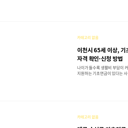
수급자격 확인을 통해 매월 약 
받을 수 있습니다. 이 글에서는
금 수급자격 확인 방법, 소득·재
류, 신청 절차를 단계별로 정리
핵심 요약기초연금💰 지원 금액[
금액(단독)","지급액":"월 약 3
카테고리 없음
분":"기초연금액(부부)","지급액
27만원(2026년 기준)"},{"구
이천시 65세 이상, 
급액":"국민연금 수령 시 차액만 
대상[{"분류":"기본 조건","내용
자격 확인·신청 방법
울 중구 거주"},{"분류":"소득 기
나이가 들수록 생활비 부담이 
지원하는 기초연금이 있다는 사
많지 않습니다. 이천시에 거주하
면 이천시 기초연금 수급자격 확
정적인 소득을 보장받을 수 있습
자격 요건부터 신청 절차, 실제
모든 정보를 담았으니 차근차근 
26년 핵심 요약기초연금💰 지원
원~34만원(국민연금 수령액에 
카테고리 없음
👤 지원 대상65세 이상 이천시
기준 충족자📅 신청 기간신청한