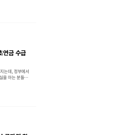
34만원의 연금을
 서울 중구 기초연
산 기준, 필요 서
했습니다.2026년
{"구분":"기초연
4만원"},{"구
":"1인당 월 약
분":"조정사항","지
기초연금 수급
지급"}]👤 지원
":"65세 이상, 서
준","내용..
커지는데, 정부에서
실을 아는 분들이
는 65세 이상이라
인을 통해 매달 안
니다. 이 글에서는
 수령액까지 필요한
따라가 보세요.20
 금액월 약 32만
따라 개인별 상이)
 주민 중 소득·자산
 달부터 매달 지급