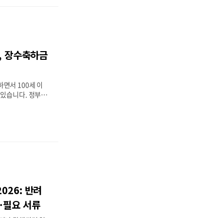
내합니다.2026년
 약 32만원(202
 차등 지급, 정부2
대상만 65세 이상
에 충족하는 저소
신, 장수축하금
 제외 등 추가 기준
2월 지급(신청 승인
매년 7월)📝 신
면서 100세 이
 있습니다. 정부는
위해 장수축하금을
 누가 받을 수 있
신청하는지 실제 행
.2026년 핵심
하금💰 지원 금액
부 공고에 따라 변동
이상의 대한민국 국민
 속한 달의 다음달부
기준)📝 신청 방법
026: 반려
 온라인 신청📢
, 새로 뜨면 바로
·필요 서류
 무료 알림받기 →