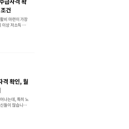
 수급자격 확
법정부24 온라인 신
문 신청📢 놓치면
 조건
 뜨면 바로 알려드
생활비 마련이 가장
세 이상 저소득 어
 있으며, 대구 수
성구 기초연금 수급
 있습니다. 이 글
요 서류, 신청 절차
26년 핵심 요약기
|지급액 선정기준액
소득수준에 따라 감
상|조건 65세 이
 65세 이상, 소득
격 확인, 월
청 시점|지급 개시
부터 지급 (매년 자
회
신청 방법신청 경로|
어나는데, 특히 노
르신들이 많습니다.
노인의 생활을 지원
에서도 매년 많은
이 글에서는 양평군
 함께 소득·재산