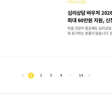
카테고리 없음
위계층·중위소득 120% 이하 
이상 고령자·청년 구직자 등(세부
심리상담 바우처 202
26년 서울시 공고 참고)📅 신청
~3년 내 사용(연간 신청 기한
최대 60만원 지원, 신
서울시 공고 참고)📝 신청 방법
마음 건강이 중요해도 심리상담
청 또는 서울시 평생교..
워 포기하는 분들이 많습니다.
층과 취약계층이 전문 심리상담
심리상담 바우처를 지원하고 있
는 2026년 신청 대상, 지원 금액
절차를 구체적으로 안내해드리겠
핵심 요약정신건강 위기상담 및
💰 지원 금액1인 최대 30만~6
유형별로 상이)👤 지원 대상저
0~80% 이하), 자살 고위험군,
1
2
3
4
···
14
이
다
실직·가정 위기 등 생활 스트레
기간2026년 하반기 신청 예정
전
음
정일 미정, 정부24에서 수시 확
라인(정부24 또는 지역 보건당
오프라인(보건소·정신..