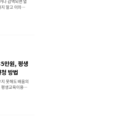
거나 감액되면 얼
하지 말고 이의신청
이의신청은 행정기관
때 다시 검토해달라
 부정 수급이나 자
 중요합니다. 이
 필요 서류, 성공
드리겠습니다.202
💰 지원 금액이
래 받아야 할 금액
원 대상보육료 지
35만원, 평생
원금, 고용보험급
아동수당, 청년월세
신청 방법
 등 정부지원금 전
우지 못해도 배움의
인?..
시 평생교육이용권
할 수 있도록 지원
청 자격, 필요 서
에 정리했으니 차근
년 핵심 요약서울시
25만원~35만원
이, 2026년 기
활보장수급자·차상